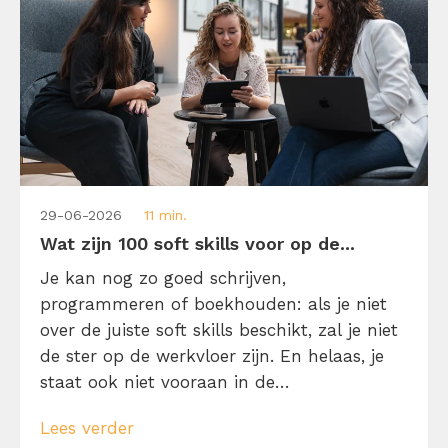
29-06-2026
11 min.
Wat zijn 100 soft skills voor op de...
Je kan nog zo goed schrijven,
programmeren of boekhouden: als je niet
over de juiste soft skills beschikt, zal je niet
de ster op de werkvloer zijn. En helaas, je
staat ook niet vooraan in de
sollicitatieronde. Reden genoeg om in dit
Lees verder
onderwerp te duiken. Want eh… wat zijn