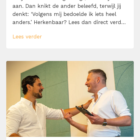
aan. Dan knikt de ander beleefd, terwijl jij
denkt: ‘Volgens mij bedoelde ik iets heel
anders.’ Herkenbaar? Lees dan direct verder
en leer hoe je jouw boodschap zo
Lees verder
overbrengt met 10 gesprekstechnieken,
zodat de ander niet alleen luistert, maar je
ook echt begrijpt.