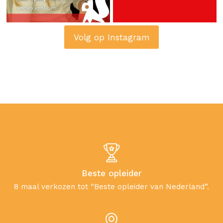
Volg op Instagram
Beste opleider
8 maal verkozen tot “Beste opleider van Nederland”.