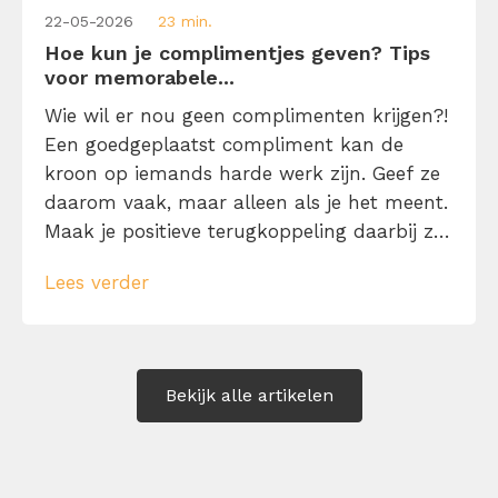
22-05-2026
23 min.
Hoe kun je complimentjes geven? Tips
voor memorabele...
Wie wil er nou geen complimenten krijgen?!
Een goedgeplaatst compliment kan de
kroon op iemands harde werk zijn. Geef ze
daarom vaak, maar alleen als je het meent.
Maak je positieve terugkoppeling daarbij zo
specifiek mogelijk én vermijd koste wat het
Lees verder
kost één woordje: ‘maar…’. Leer hier 125
complimenten voorbeelden ter inspiratie.
Bekijk alle artikelen