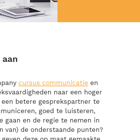
 aan
ompany
cursus communicatie
en
reksvaardigheden naar een hoger
m een betere gesprekspartner te
mmuniceren, goed te luisteren,
te gaan en de regie te nemen in
een van) de onderstaande punten?
ij geven deze op maat gemaakte