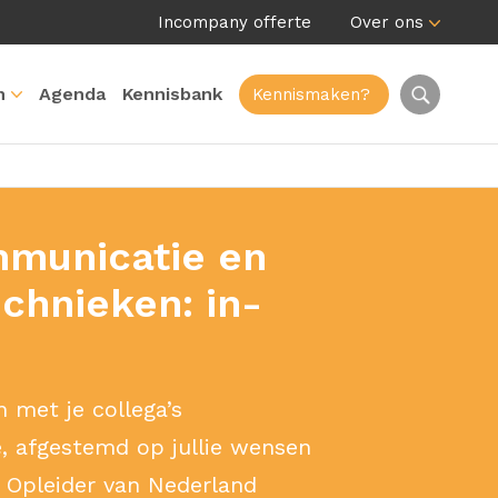
Incompany offerte
Over ons
n
Agenda
Kennisbank
Kennismaken?
municatie en
chnieken: in-
 met je collega’s
tie, afgestemd op jullie wensen
e Opleider van Nederland