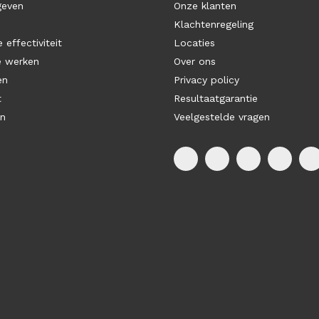
geven
Onze klanten
Klachtenregeling
 effectiviteit
Locaties
e werken
Over ons
en
Privacy policy
t
Resultaatgarantie
en
Veelgestelde vragen