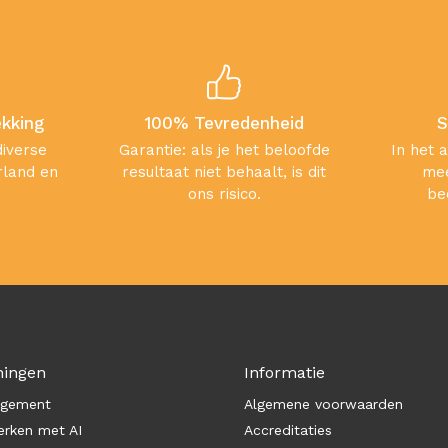
ekking
100% Tevredenheid
S
diverse
Garantie: als je het beloofde
In het 
rland en
resultaat niet behaalt, is dit
mee
ons risico.
be
ningen
Informatie
agement
Algemene voorwaarden
rken met AI
Accreditaties