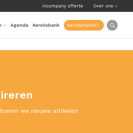
Incompany offerte
Over ons
n
Agenda
Kennisbank
Kennismaken?
pireren
liceren we nieuwe artikelen