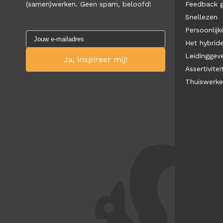
(samen)werken. Geen spam, beloofd!
Feedback 
Snellezen
Persoonlijke
Het hybrid
Leidinggev
Assertivitei
Thuiswerk