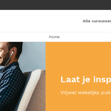
Alle cursusse
Home
Laat je ins
Vrijwel wekelijks pub