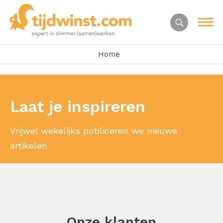
Home
Laat je inspireren
Vrijwel wekelijks publiceren we nieuwe
artikelen
Onze klanten