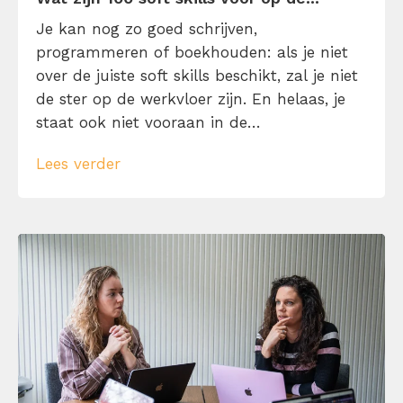
Je kan nog zo goed schrijven,
programmeren of boekhouden: als je niet
over de juiste soft skills beschikt, zal je niet
de ster op de werkvloer zijn. En helaas, je
staat ook niet vooraan in de
sollicitatieronde. Reden genoeg om in dit
Lees verder
onderwerp te duiken. Want eh… wat zijn
soft skills en waarom zijn ze belangrijk op
de werkvloer? Leer […]