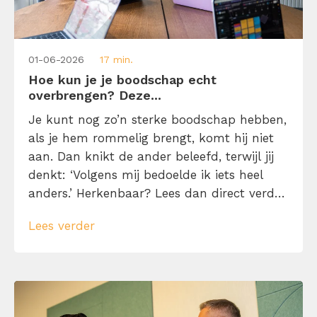
01-06-2026
17 min.
Hoe kun je je boodschap echt
overbrengen? Deze...
Je kunt nog zo’n sterke boodschap hebben,
als je hem rommelig brengt, komt hij niet
aan. Dan knikt de ander beleefd, terwijl jij
denkt: ‘Volgens mij bedoelde ik iets heel
anders.’ Herkenbaar? Lees dan direct verder
en leer hoe je jouw boodschap zo
Lees verder
overbrengt met 10 gesprekstechnieken,
zodat de ander niet alleen luistert, maar je
ook echt begrijpt.