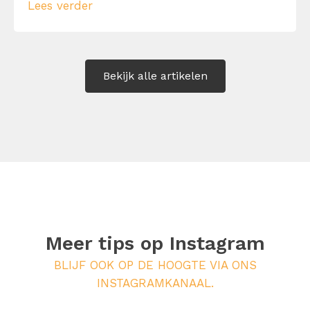
Lees verder
kost één woordje: ‘maar…’. Leer hier 125
complimenten voorbeelden ter inspiratie.
Bekijk alle artikelen
Meer tips op
Instagram
BLIJF OOK OP DE HOOGTE VIA ONS
INSTAGRAMKANAAL.