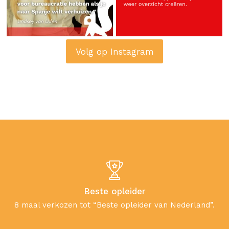
Volg op Instagram
Beste opleider
8 maal verkozen tot “Beste opleider van Nederland”.