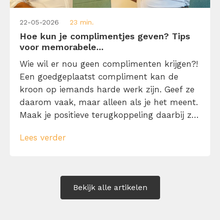
22-05-2026
23 min.
Hoe kun je complimentjes geven? Tips
voor memorabele...
Wie wil er nou geen complimenten krijgen?!
Een goedgeplaatst compliment kan de
kroon op iemands harde werk zijn. Geef ze
daarom vaak, maar alleen als je het meent.
Maak je positieve terugkoppeling daarbij zo
specifiek mogelijk én vermijd koste wat het
Lees verder
kost één woordje: ‘maar…’. Leer hier 125
complimenten voorbeelden ter inspiratie.
Bekijk alle artikelen