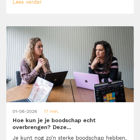
Lees verder
onderwerp te duiken. Want eh… wat zijn
soft skills en waarom zijn ze belangrijk op
de werkvloer? Leer […]
01-06-2026
17 min.
Hoe kun je je boodschap echt
overbrengen? Deze...
Je kunt nog zo’n sterke boodschap hebben,