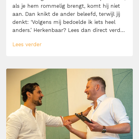
als je hem rommelig brengt, komt hij niet
aan. Dan knikt de ander beleefd, terwijl jij
denkt: ‘Volgens mij bedoelde ik iets heel
anders.’ Herkenbaar? Lees dan direct verder
en leer hoe je jouw boodschap zo
Lees verder
overbrengt met 10 gesprekstechnieken,
zodat de ander niet alleen luistert, maar je
ook echt begrijpt.