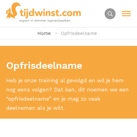
Home
Opfrisdeelname
Opfrisdeelname
Heb je onze training al gevolgd en wil je hem
nog eens volgen? Dat kan, dit noemen we een
“opfrisdeelname” en je mag zo vaak
deelnemen als je wilt.