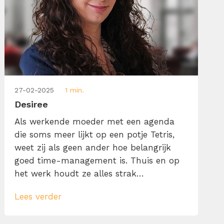
27-02-2025
1 min.
Desiree
Als werkende moeder met een agenda
die soms meer lijkt op een potje Tetris,
weet zij als geen ander hoe belangrijk
goed time-management is. Thuis en op
het werk houdt ze alles strak
georganiseerd—van trainingen en e-
Lees verder
mails tot lunchboxen en gezinsplanning.
Met een achtergrond in