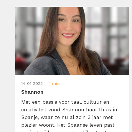
of zorgt voor herkenning. Met oog voor
detail, timing en beeld; […]
14-01-2025
1 min.
Shannon
Met een passie voor taal, cultuur en
creativiteit vond Shannon haar thuis in
Spanje, waar ze nu al zo’n 3 jaar met
plezier woont. Het Spaanse leven past