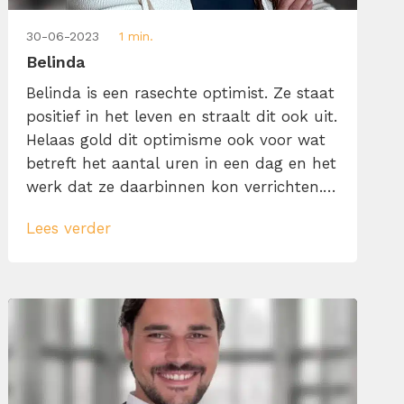
30-06-2023
1 min.
Belinda
Belinda is een rasechte optimist. Ze staat
positief in het leven en straalt dit ook uit.
Helaas gold dit optimisme ook voor wat
betreft het aantal uren in een dag en het
werk dat ze daarbinnen kon verrichten.
Wij hebben haar gelukkig van dit
Lees verder
hardnekkige probleem af kunnen helpen.
Omdat ze hier zo enthousiast en
bedreven in werd, besloot ze […]