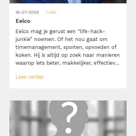
16-07-2024
1 min.
Eelco
Eelco mag je gerust een “life-hack-
junkie” noemen. Of het nou gaat om
timemanagement, sporten, opvoeden of
koken. Hij is altijd op zoek naar manieren
waarop iets beter, makkelijker, effectiever
of sneller kan. Daarnaast krijgt hij er een
Lees verder
kick van om zijn ervaringen en
enthousiasme met anderen te delen. Dit
maakt Eelco een bevlogen en
inspirerende trainer die ‘practice what
you […]