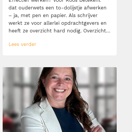
Effectief werken? Voor Roos betekent
dat ouderwets een to-dolijstje afwerken
– ja, met pen en papier. Als schrijver
werkt ze voor allerlei opdrachtgevers en
heeft ze overzicht hard nodig. Overzicht
bewaren lukt haar goed, maar begint ze
Lees verder
aan een artikel dan zit ze vaak in zo’n
goede flow dat ze véél te lang doorgaat.
Wat begon als een geplande sessie […]