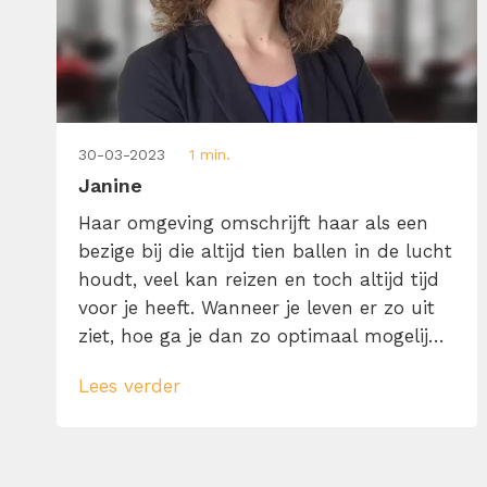
30-03-2023
1 min.
Janine
Haar omgeving omschrijft haar als een
bezige bij die altijd tien ballen in de lucht
houdt, veel kan reizen en toch altijd tijd
voor je heeft. Wanneer je leven er zo uit
ziet, hoe ga je dan zo optimaal mogelijk
met je tijd om? Haar geheim is om alles
Lees verder
uit je tijd te halen door de juiste balans
te hebben […]