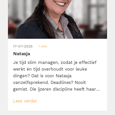
17-07-2025
1 min.
Natasja
Je tijd slim managen, zodat je effectief
werkt én tijd overhoudt voor leuke
dingen? Dat is voor Natasja
vanzelfsprekend. Deadlines? Nooit
gemist. Die ijzeren discipline heeft haar
nog nooit in de steek gelaten, en precies
Lees verder
daardoor blijft er elke dag ruimte over
voor wat ze écht leuk vindt: lezen,