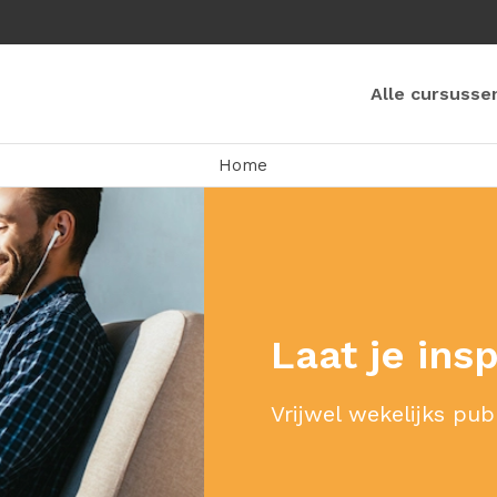
Alle cursusse
Home
Laat je ins
Vrijwel wekelijks pub