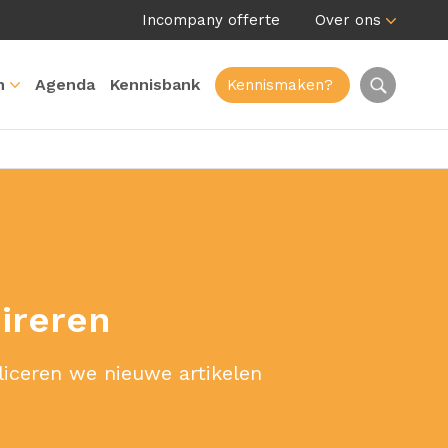
Incompany offerte
Over ons
n
Agenda
Kennisbank
Kennismaken?
pireren
liceren we nieuwe artikelen