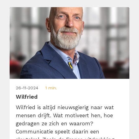
dansen, reizen en schrijven (want ja,
content maken is leuk, maar […]
26-11-2024
1 min.
Wilfried
Wilfried is altijd nieuwsgierig naar wat
mensen drijft. Wat motiveert hen, hoe
gedragen ze zich en waarom?
Communicatie speelt daarin een