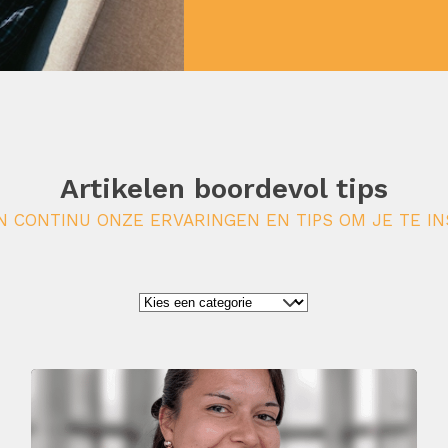
Artikelen boordevol tips
N CONTINU ONZE ERVARINGEN EN TIPS OM JE TE IN