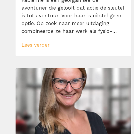
Fabienne is een georganiseerde
avonturier die gelooft dat actie de sleutel
is tot avontuur. Voor haar is uitstel geen
optie. Op zoek naar meer uitdaging
combineerde ze haar werk als fysio-
manueel therapeut al vroeg met een rol
Lees verder
als manager. Hier ontstond haar
interesse in persoonlijke effectiviteit en
het efficiënt benutten van tijd, zodat alle
leuke dingen in haar leven in […]