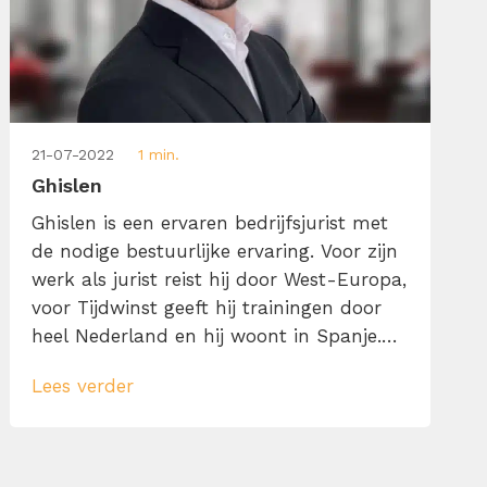
21-07-2022
1 min.
Ghislen
Ghislen is een ervaren bedrijfsjurist met
de nodige bestuurlijke ervaring. Voor zijn
werk als jurist reist hij door West-Europa,
voor Tijdwinst geeft hij trainingen door
heel Nederland en hij woont in Spanje.
Wanneer je leven er zo uit ziet dan is
Lees verder
werk goed organiseren, snel kunnen
schakelen en de juiste prioriteiten stellen
zeer belangrijk. Dat is
wat Ghislen inspireert om actief te zijn in