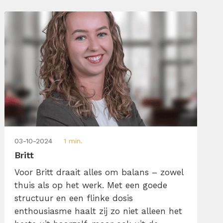
bedrijfsmanagement en online marketing
brengt ze structuur in chaos. Plannen,
organiseren en slimme manieren vinden
[…]
03-10-2024
1 min.
Britt
Voor Britt draait alles om balans – zowel
thuis als op het werk. Met een goede
structuur en een flinke dosis
enthousiasme haalt zij zo niet alleen het