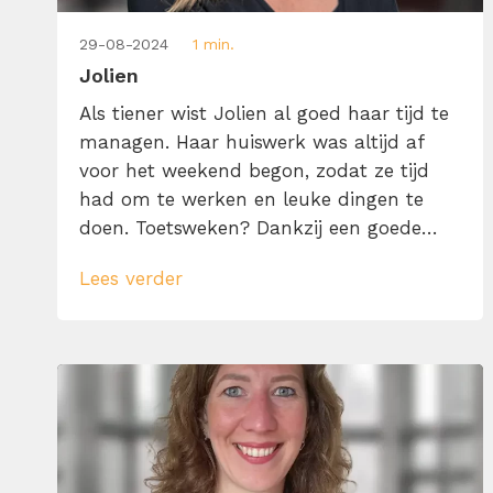
29-08-2024
1 min.
Jolien
Als tiener wist Jolien al goed haar tijd te
managen. Haar huiswerk was altijd af
voor het weekend begon, zodat ze tijd
had om te werken en leuke dingen te
doen. Toetsweken? Dankzij een goede
leerplanning had ze alles onder controle.
Lees verder
Die ijzersterke discipline, liefde voor
structuur en realistische to-dolijstjes
zorgen ervoor dat Jolien ook in haar
werk als tekstschrijver […]