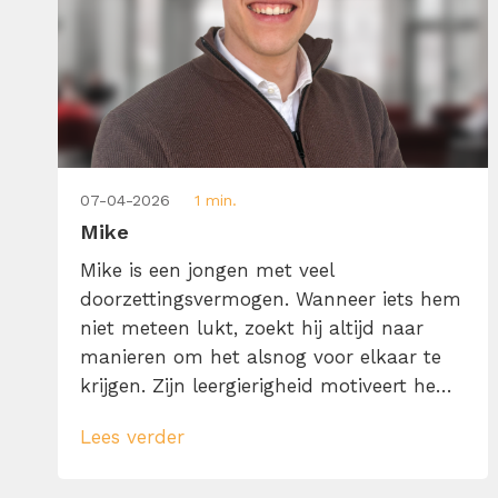
07-04-2026
1 min.
Mike
Mike is een jongen met veel
doorzettingsvermogen. Wanneer iets hem
niet meteen lukt, zoekt hij altijd naar
manieren om het alsnog voor elkaar te
krijgen. Zijn leergierigheid motiveert hem
om het beste uit zichzelf te halen. Wat
Lees verder
mij drijft? Content maken die iets
losmaakt, die inspireert, aanzet tot actie