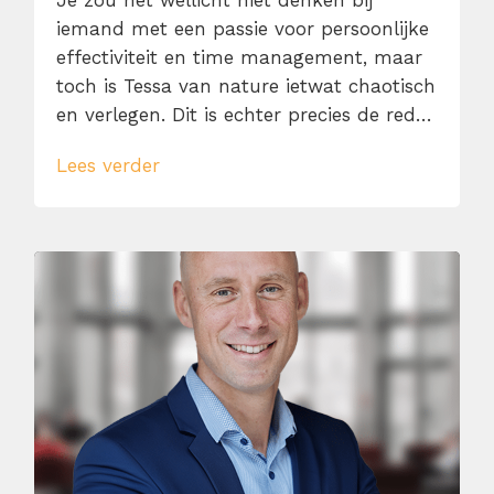
Je zou het wellicht niet denken bij
iemand met een passie voor persoonlijke
effectiviteit en time management, maar
toch is Tessa van nature ietwat chaotisch
en verlegen. Dit is echter precies de reden
dat ze dol is op to-do-lijstjes, planningen
Lees verder
en persoonlijke ontwikkeling. Als iets
moeilijk of spannend lijkt, is dat voor
haar een reden om het juist te doen. […]