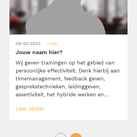
09-02-2023
1 min.
Jouw naam hier?
Wij geven trainingen op het gebied van
persoonlijke effectiviteit. Denk hierbij aan
timemanagement, feedback geven,
gesprekstechnieken, leidinggeven,
assertiviteit, het hybride werken en
snellezen. Ons motto daarbij is: één dag,
Lees verder
praktisch en gegeven door echte experts.
Elke trainer heeft zijn/haar eigen
expertise en is daar zelf ook echt heel
goed in. Zo zijn onze timemanagement