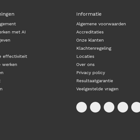
ningen
Informatie
agement
Algemene voorwaarden
rken met AI
Accreditaties
geven
Onze klanten
Klachtenregeling
 effectiviteit
Locaties
e werken
Over ons
en
Privacy policy
t
Resultaatgarantie
en
Veelgestelde vragen