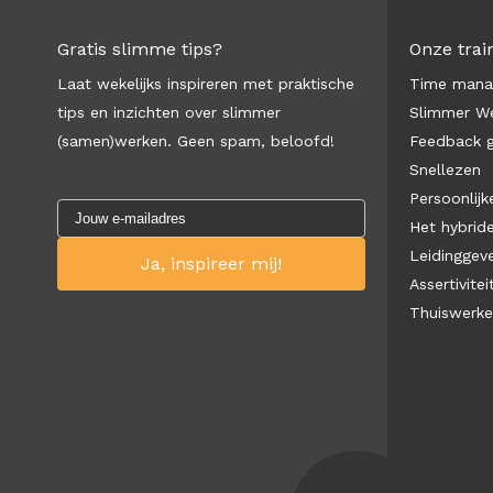
Gratis slimme tips?
Onze trai
Laat wekelijks inspireren met praktische
Time man
tips en inzichten over slimmer
Slimmer We
(samen)werken. Geen spam, beloofd!
Feedback 
Snellezen
Persoonlijke
Het hybrid
Leidinggev
Assertivitei
Thuiswerk