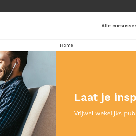
Alle cursusse
Home
Laat je ins
Vrijwel wekelijks pub