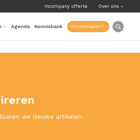
Incompany offerte
Over ons
n
Agenda
Kennisbank
Kennismaken?
pireren
liceren we nieuwe artikelen