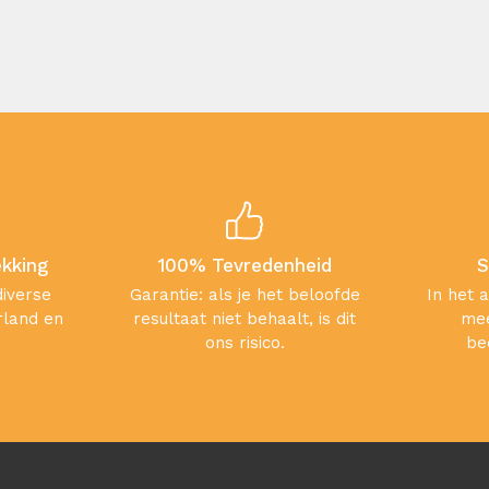
ekking
100% Tevredenheid
S
diverse
Garantie: als je het beloofde
In het 
rland en
resultaat niet behaalt, is dit
mee
ons risico.
be