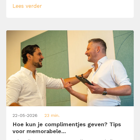
Lees verder
overbrengt met 10 gesprekstechnieken,
zodat de ander niet alleen luistert, maar je
ook echt begrijpt.
22-05-2026
23 min.
Hoe kun je complimentjes geven? Tips
voor memorabele...