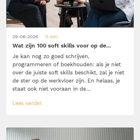
29-06-2026
11 min.
Wat zijn 100 soft skills voor op de...
Je kan nog zo goed schrijven,
programmeren of boekhouden: als je niet
over de juiste soft skills beschikt, zal je niet
de ster op de werkvloer zijn. En helaas, je
staat ook niet vooraan in de
sollicitatieronde. Reden genoeg om in dit
Lees verder
onderwerp te duiken. Want eh… wat zijn
soft skills en waarom zijn ze belangrijk op
de werkvloer? Leer […]