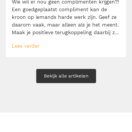
Wie wil er nou geen complimenten krijgen?!
Een goedgeplaatst compliment kan de
kroon op iemands harde werk zijn. Geef ze
daarom vaak, maar alleen als je het meent.
Maak je positieve terugkoppeling daarbij zo
specifiek mogelijk én vermijd koste wat het
Lees verder
kost één woordje: ‘maar…’. Leer hier 125
complimenten voorbeelden ter inspiratie.
Bekijk alle artikelen