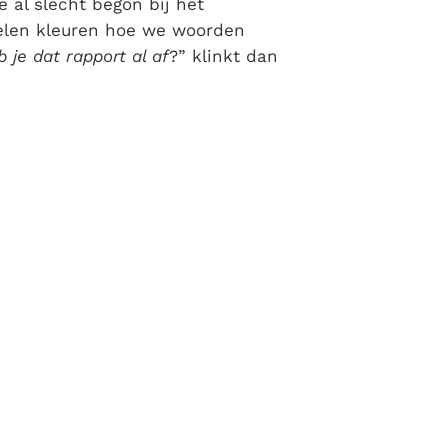
al slecht begon bij het
rdelen kleuren hoe we woorden
 je dat rapport al af
?” klinkt dan