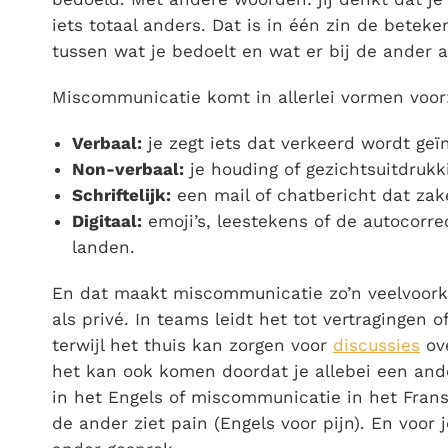
iets totaal anders. Dat is in één zin de betek
tussen wat je bedoelt en wat er bij de ander 
Miscommunicatie komt in allerlei vormen voor
Verbaal:
je zegt iets dat verkeerd wordt geï
Non-verbaal:
je houding of gezichtsuitdrukki
Schriftelijk:
een mail of chatbericht dat zak
Digitaal:
emoji’s, leestekens of de autocorr
landen.
En dat maakt miscommunicatie zo’n veelvoor
als privé. In teams leidt het tot vertragingen of
terwijl het thuis kan zorgen voor
discussies
ove
het kan ook komen doordat je allebei een ande
in het Engels
of
miscommunicatie in het Frans
de ander ziet pain (Engels voor pijn). En voor j