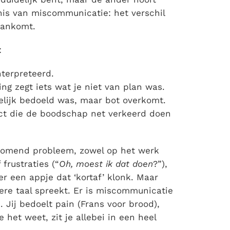
enis van miscommunicatie: het verschil
aankomt.
:
nterpreteerd.
ng zegt iets wat je niet van plan was.
elijk bedoeld was, maar bot overkomt.
ect die de boodschap net verkeerd doen
komend probleem, zowel op het werk
 frustraties (“
Oh, moest ik dat doen
?”),
r een appje dat ‘kortaf’ klonk. Maar
re taal spreekt. Er is
miscommunicatie
.
Jij bedoelt pain (Frans voor brood),
e het weet, zit je allebei in een heel