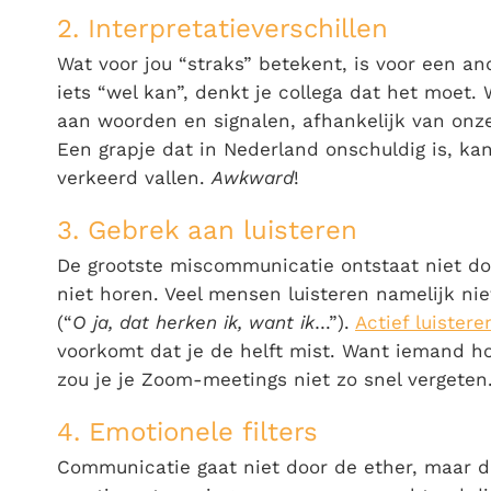
2. Interpretatieverschillen
Wat voor jou “straks” betekent, is voor een and
iets “wel kan”, denkt je collega dat het moet.
aan woorden en signalen, afhankelijk van onze
Een grapje dat in Nederland onschuldig is, ka
verkeerd vallen.
Awkward
!
3. Gebrek aan luisteren
De grootste miscommunicatie ontstaat niet d
niet horen. Veel mensen luisteren namelijk ni
(“
O ja, dat herken ik, want ik
…”).
Actief luistere
voorkomt dat je de helft mist. Want iemand ho
zou je je Zoom-meetings niet zo snel vergeten
4. Emotionele filters
Communicatie gaat niet door de ether, maar