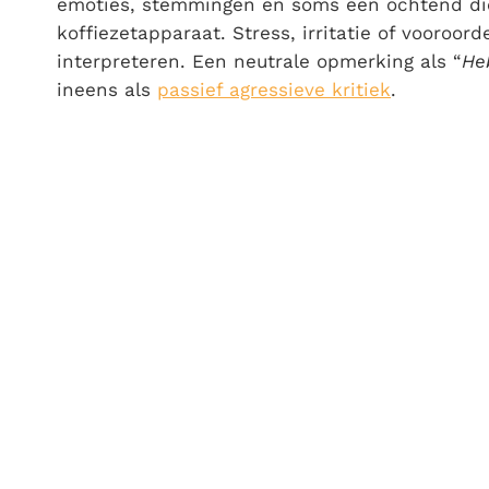
emoties, stemmingen en soms een ochtend die 
koffiezetapparaat. Stress, irritatie of vooroo
interpreteren. Een neutrale opmerking als “
Heb
ineens als
passief agressieve kritiek
.