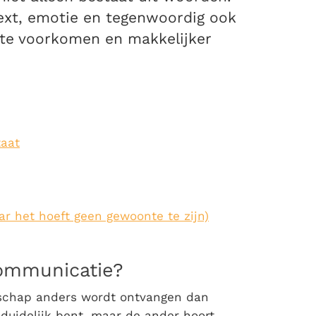
ntext, emotie en tegenwoordig ook
 te voorkomen en makkelijker
aat
r het hoeft geen gewoonte te zijn)
communicatie
?
schap anders wordt ontvangen dan
 duidelijk bent, maar de ander hoort