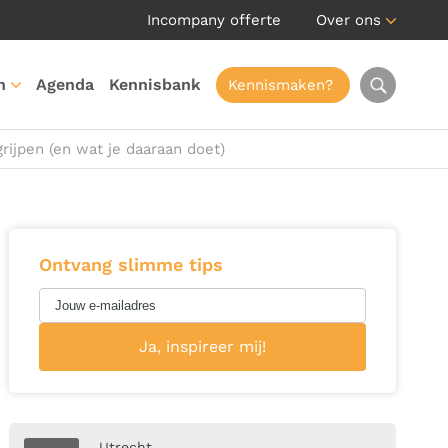
Incompany offerte
Over ons
n
Agenda
Kennisbank
Kennismaken?
ijpen (en wat je daaraan doet)
Ontvang slimme tips
Utrecht